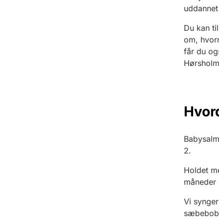
uddannet
Du kan ti
om, hvorn
får du og
Hørsholm
Hvor
Babysalm
2.
Holdet m
måneder 
Vi synger
sæbebobl