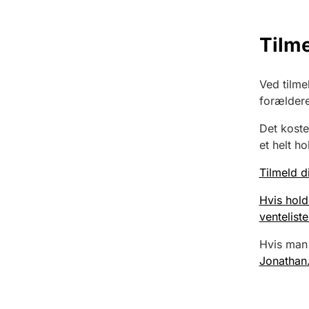
Tilm
Ved tilme
forældere
Det koste
et helt h
Tilmeld d
Hvis hold
venteliste
Hvis man
Jonathan