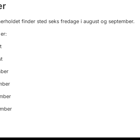
er
rholdet finder sted seks fredage i august og september.
er:
t
t
mber
mber
ember
ember