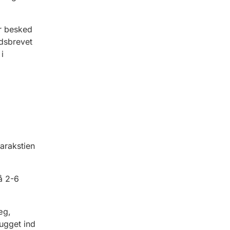
år besked
edsbrevet
i
arakstien
å 2-6
æg,
ugget ind