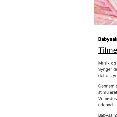
Babysal
Tilme
Musik og s
Synger du
dette sty
Gennem sa
stimulere
Vi mødes
udenad.
Babysalm