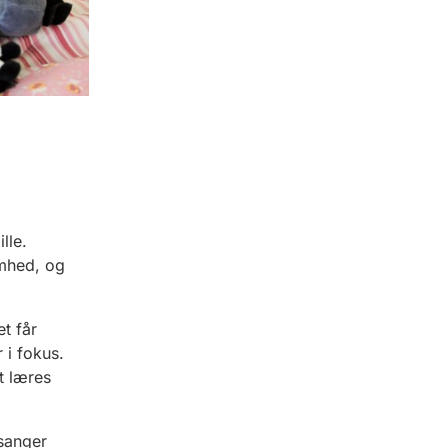
lle.
ømhed, og
t får
 i fokus.
t læres
sanger