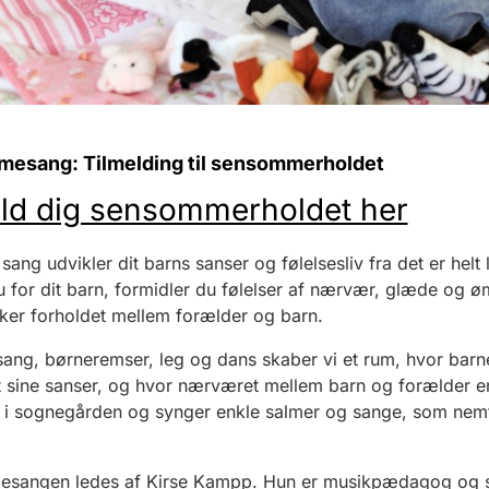
mesang: Tilmelding til sensommerholdet
ld dig sensommerholdet her
ang udvikler dit barns sanser og følelsesliv fra det er helt li
 for dit barn, formidler du følelser af nærvær, glæde og 
rker forholdet mellem forælder og barn.
ng, børneremser, leg og dans skaber vi et rum, hvor barne
t sine sanser, og hvor nærværet mellem barn og forælder er
 i sognegården og synger enkle salmer og sange, som nem
esangen ledes af Kirse Kampp. Hun er musikpædagog og 