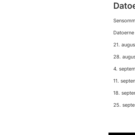
Dato
Sensomme
Datoerne 
21. augus
28. augus
4. septe
11. septe
18. sept
25. sept