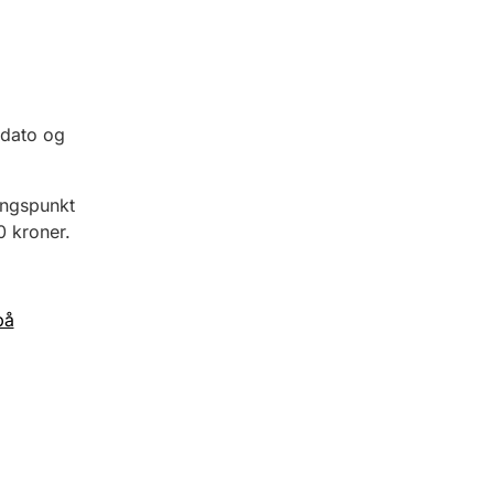
sdato og
angspunkt
 kroner.
på