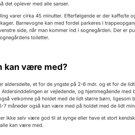
 så det oplever med alle sanser.
ing varer cirka 45 minutter. Efterfølgende er der kaffe/te o
åkager. Barnevogne kan med fordel parkeres i trappeopga
venstre side, når man kommer ind i sognegården. Der er pu
sognegårdens toiletter.
 kan være med?
r aldersdelte, et for de yngste på 2-6 mdr. og et for de lidt
 Aldersinddelingen er vejledende, og hjemmegående med bø
 også velkomne på holdet med de lidt større børn, ligesom 
6-7 måneder også kan være med på holdet med de lidt min
r ikke selv være god til at synge eller have et stort kendska
 alle kan være med.