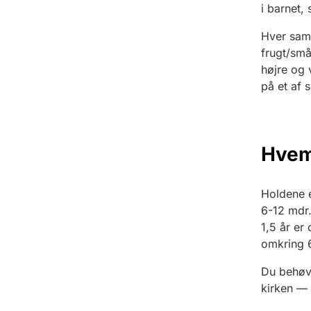
i barnet,
Hver saml
frugt/sm
højre og 
på et af 
Hvem
Holdene e
6-12 mdr.
1,5 år er
omkring 
Du behøve
kirken ––