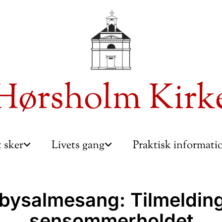
Hørsholm Kirk
 sker
Livets gang
Praktisk informat
bysalmesang: Tilmelding 
sensommerholdet