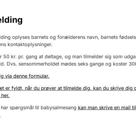
elding
lding oplyses barnets og forælderens navn, barnets fødsel
ns kontaktoplysninger.
r 50 kr. pr. gang at deltage, og man tilmelder sig som udg
old. Dvs. sensommerholdet mødes seks gange og koster 300
ig via denne formular.
et er fyldt, når du prøver at tilmelde dig, kan du skrive dig 
 her.
 har spørgsmål til babysalmesang
kan man skrive en mail til
.