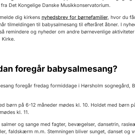
 fra Det Kongelige Danske Musikkonservatorium.
lmelde dig kirkens
nyhedsbrev for børnefamilier
, hvor du f
år tilmeldingen til babysalmesang til efteråret åbner. I nyh
så remindere og nyheder om andre børnevenlige aktiviteter 
 Kirke.
dan foregår babysalmesang?
esang foregår fredag formiddage i Hørsholm sognegård, B
ed børn på 6-12 måneder mødes kl. 10. Holdet med børn p
mødes kl. 11.
 salmer og sange med fagter, bevægelser, dansetrin, rasle
er, faldskærm m.m. Stemningen bliver sunget, danset og v