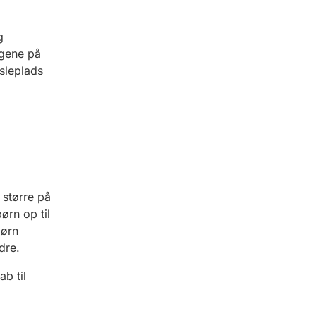
g
ngene på
sleplads
 større på
rn op til
børn
dre.
b til