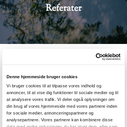
Referater
2022
Referat af Ordinær Generalforsamling
Menighedsplejens beretning for 2022
Denne hjemmeside bruger cookies
2023
Vi bruger cookies til at tilpasse vores indhold og
annoncer, til at vise dig funktioner til sociale medier og til
Referat af møde i bestyrelsen for Hørsholm Sogns
at analysere vores trafik. Vi deler også oplysninger om
Menighedspleje den 9. 2. 2023
din brug af vores hjemmeside med vores partnere inden
Referat af bestyrelsesmøde i Menighedsplejen 25.4
for sociale medier, annonceringspartnere og
analysepartnere. Vores partnere kan kombinere disse
2023
data med andre oplysninger, du har givet dem, eller som