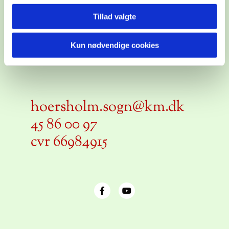
Tillad valgte
Hørsholm Kirke
Barakstien 2, 2970
Kun nødvendige cookies
Hørsholm
hoersholm.sogn@km.dk
45 86 00 97
cvr 66984915