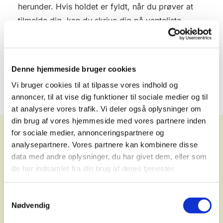
herunder. Hvis holdet er fyldt, når du prøver at
tilmelde dig, kan du skrive dig på venteliste.
Ventelisterne findes også under de enkelte hold i
boksen.
Denne hjemmeside bruger cookies
Hvis man har spørgsmål til babysalmesang
kan
Vi bruger cookies til at tilpasse vores indhold og
man skrive en mail til Jonathan.
annoncer, til at vise dig funktioner til sociale medier og til
at analysere vores trafik. Vi deler også oplysninger om
din brug af vores hjemmeside med vores partnere inden
for sociale medier, annonceringspartnere og
Kommende hold
analysepartnere. Vores partnere kan kombinere disse
data med andre oplysninger, du har givet dem, eller som
de har indsamlet fra din brug af deres tjenester.
Samtykkevalg
Skærsommerholdet
Nødvendig