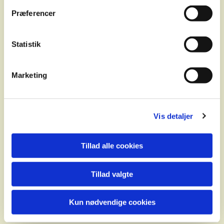
7 fredage i maj og juni
Præferencer
Fredag 1. maj til fredag 26. juni (ingen
Statistik
babysalmesang 15. maj og 5. juni)
Marketing
6-12 mdr. kl. 10-10.45 (med efterfølgende
hygge og kaffe i sognegården)
Vis detaljer
2-6 mdr. kl. 11-11.45 (med efterfølgende
hygge og kaffe i sognegården)
Tillad alle cookies
Pris: 7 gange for 350 kr.
Tillad valgte
Tilmeld dig her
Kun nødvendige cookies