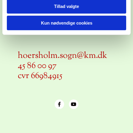
Hørsholm Kirke
Tillad valgte
Barakstien 2, 2970
Kun nødvendige cookies
Hørsholm
hoersholm.sogn@km.dk
45 86 00 97
cvr 66984915