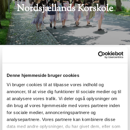
Nordsjællands Korskole
Ungdomskoret er for børn og unge, der ønsker at
lære at optræde, synge i kor og få lov til at
Denne hjemmeside bruger cookies
udvikle deres stemme som korsanger, men også
som solist.
Vi bruger cookies til at tilpasse vores indhold og
annoncer, til at vise dig funktioner til sociale medier og til
Ungdomskoret består af 30-35 sangere, der
at analysere vores trafik. Vi deler også oplysninger om
synger ved gudstjenester og koncert i
din brug af vores hjemmeside med vores partnere inden
Fredensborg Provstis kirker og ved private og
for sociale medier, annonceringspartnere og
offentlige arrangementer.
analysepartnere. Vores partnere kan kombinere disse
Vi arbejder med blandet repetoire af
data med andre oplysninger, du har givet dem, eller som