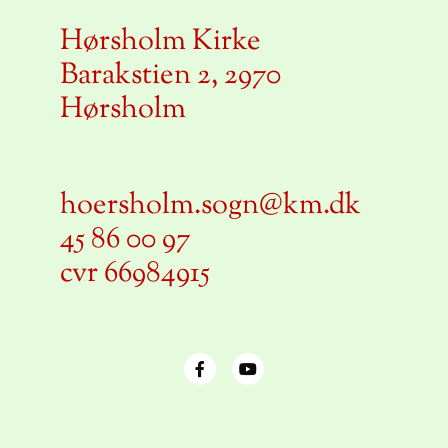
Hørsholm Kirke
Barakstien 2, 2970
Hørsholm
hoersholm.sogn@km.dk
45 86 00 97
cvr 66984915