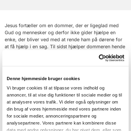
Jesus fortæller om en dommer, der er ligeglad med
Gud og mennesker og derfor ikke gider hjælpe en
enke, der bliver ved med at rende ham på dørene for
at få hjælp i en sag. Til sidst hjælper dommeren hende
nu alligevel, men kun fordi han frygter, at enken ellers
ville komme og slå ham i ansigtet. Derfor skal vi blive
ved med at bede, siger Jesus, for når en ligeglad
dommer på den måde pludselig alligevel hjælper, hvor
Denne hjemmeside bruger cookies
meget mere vil Gud, der ikke er ligeglad, så ikke på et
Vi bruger cookies til at tilpasse vores indhold og
tidspunkt hjælpe os!
annoncer, til at vise dig funktioner til sociale medier og til
at analysere vores trafik. Vi deler også oplysninger om
din brug af vores hjemmeside med vores partnere inden
for sociale medier, annonceringspartnere og
analysepartnere. Vores partnere kan kombinere disse
data med andre oplysninger, du har givet dem, eller som