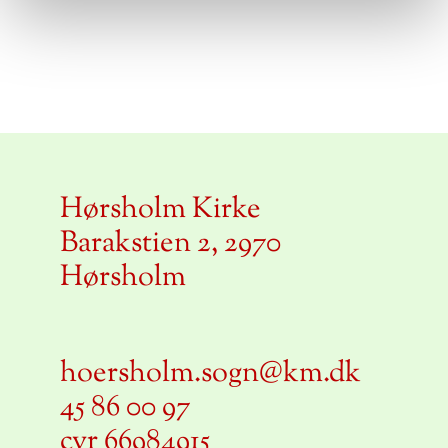
Hørsholm Kirke
Barakstien 2, 2970
Hørsholm
hoersholm.sogn@km.dk
45 86 00 97
cvr 66984915