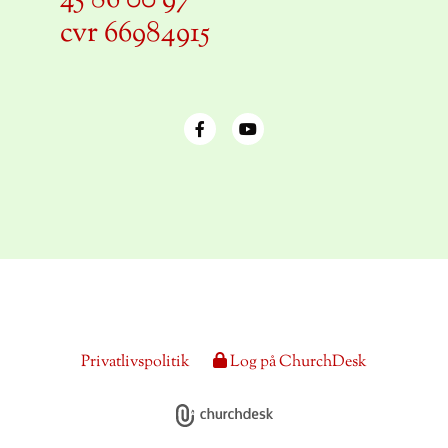
45 86 00 97
cvr 66984915
Privatlivspolitik
Log på ChurchDesk