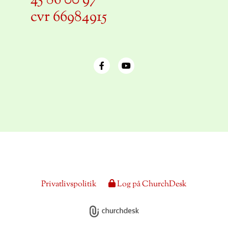
45 86 00 97
cvr 66984915
Privatlivspolitik
Log på ChurchDesk