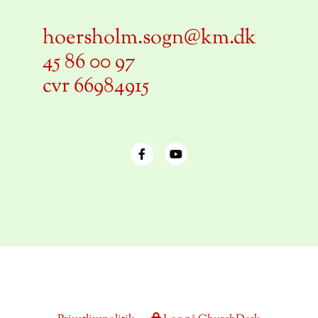
hoersholm.sogn@km.dk
45 86 00 97
cvr 66984915