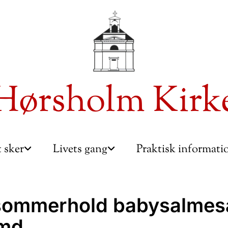
Hørsholm Kirk
 sker
Livets gang
Praktisk informat
ommerhold babysalmes
md.