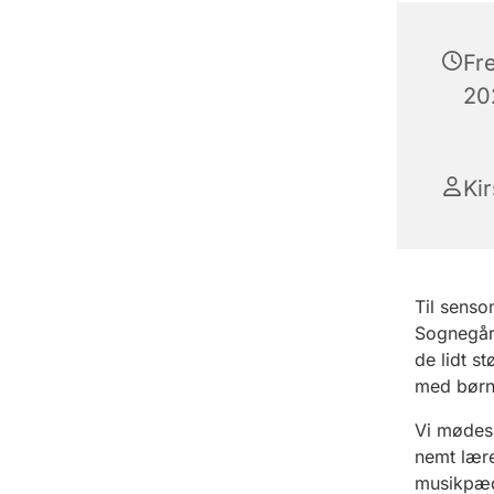
Fr
202
Ki
Til sens
Sognegård
de lidt s
med børn 
Vi mødes 
nemt lær
musikpæd