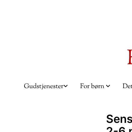
Gudstjenester
For børn
Det
Sens
2-6 