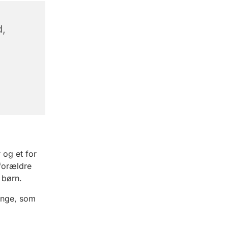
d,
 og et for
 forældre
 børn.
ange, som