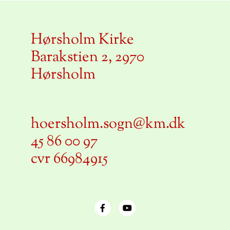
Hørsholm Kirke
Barakstien 2, 2970
Hørsholm
hoersholm.sogn@km.dk
45 86 00 97
cvr 66984915