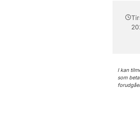
Ti
202
I kan til
som betal
forudgåen