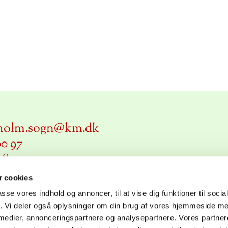
holm.sogn@km.dk
00 97
984915
 cookies
passe vores indhold og annoncer, til at vise dig funktioner til soci
fik. Vi deler også oplysninger om din brug af vores hjemmeside m
 medier, annonceringspartnere og analysepartnere. Vores partne