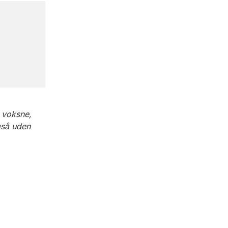
,
r voksne,
gså uden