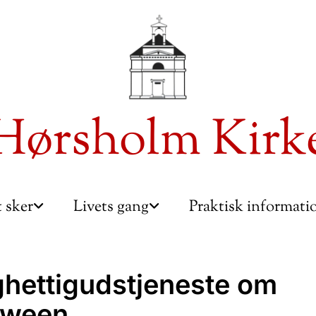
Hørsholm Kirk
 sker
Livets gang
Praktisk informat
hettigudstjeneste om
oween