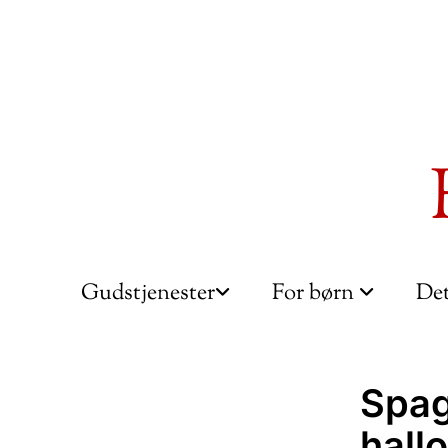
Gudstjenester
For børn
Det
Spag
hall