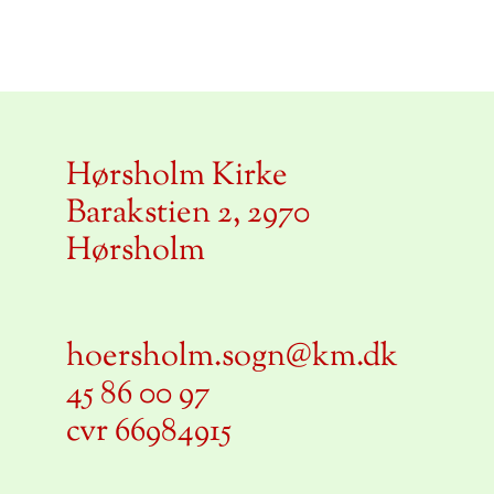
Hørsholm Kirke
Barakstien 2, 2970
Hørsholm
hoersholm.sogn@km.dk
45 86 00 97
cvr 66984915